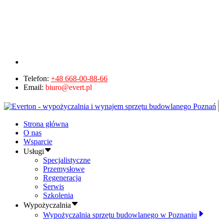
Telefon:
+48 668-00-88-66
Email:
biuro@evert.pl
Strona główna
O nas
Wsparcie
Usługi
Specjalistyczne
Przemysłowe
Regeneracja
Serwis
Szkolenia
Wypożyczalnia
Wypożyczalnia sprzętu budowlanego w Poznaniu