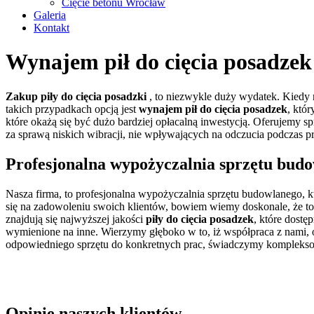
Cięcie betonu Wrocław
Galeria
Kontakt
Wynajem pił do cięcia posadzek
Zakup piły do cięcia posadzki
, to niezwykle duży wydatek. Kiedy n
takich przypadkach opcją jest
wynajem pił do cięcia posadzek
, któ
które okażą się być dużo bardziej opłacalną inwestycją. Oferujemy sp
za sprawą niskich wibracji, nie wpływających na odczucia podczas pr
Profesjonalna wypożyczalnia sprzętu bud
Nasza firma, to profesjonalna wypożyczalnia sprzętu budowlanego, k
się na zadowoleniu swoich klientów, bowiem wiemy doskonale, że to
znajdują się najwyższej jakości
piły do cięcia posadzek
, które dostę
wymienione na inne. Wierzymy głęboko w to, iż współpraca z nami,
odpowiedniego sprzętu do konkretnych prac, świadczymy kompleksow
Opinie naszych klientów