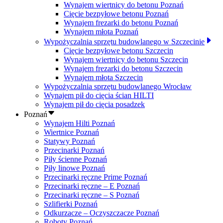
Wynajem wiertnicy do betonu Poznań
Cięcie bezpyłowe betonu Poznań
Wynajem frezarki do betonu Poznań
Wynajem młota Poznań
Wypożyczalnia sprzętu budowlanego w Szczecinie
Cięcie bezpyłowe betonu Szczecin
Wynajem wiertnicy do betonu Szczecin
Wynajem frezarki do betonu Szczecin
Wynajem młota Szczecin
Wypożyczalnia sprzętu budowlanego Wrocław
Wynajem pił do cięcia ścian HILTI
Wynajem pił do cięcia posadzek
Poznań
Wynajem Hilti Poznań
Wiertnice Poznań
Statywy Poznań
Przecinarki Poznań
Piły ścienne Poznań
Piły linowe Poznań
Przecinarki ręczne Prime Poznań
Przecinarki ręczne – E Poznań
Przecinarki ręczne – S Poznań
Szlifierki Poznań
Odkurzacze – Oczyszczacze Poznań
Roboty Poznań