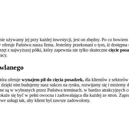
ie używamy jej przy każdej inwestycji, jest on zbędny. Po co bowiem 
ry oferuje Państwu nasza firma. Jesteśmy przekonani o tym, iż dostępn
rzęt z najwyższej półki, który zapewnia nie tylko skuteczne
cięcie pos
acy.
owlanego
tóra oferuje
wynajem pił do cięcia posadzek,
dla klientów z sektoró
 dzięki nim budujemy nasz sukces na rynku, rozwijamy się i możemy do
pne są w wybranych przez Państwa terminach, w bardzo atrakcyjnych c
 okaże się być w pełni owocna i zadowalająca dla każdej ze stron. Z
e usługi tak, aby klient był zawsze zadowolony.