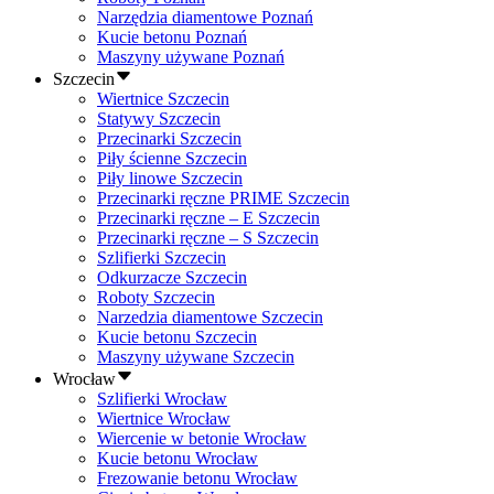
Narzędzia diamentowe Poznań
Kucie betonu Poznań
Maszyny używane Poznań
Szczecin
Wiertnice Szczecin
Statywy Szczecin
Przecinarki Szczecin
Piły ścienne Szczecin
Piły linowe Szczecin
Przecinarki ręczne PRIME Szczecin
Przecinarki ręczne – E Szczecin
Przecinarki ręczne – S Szczecin
Szlifierki Szczecin
Odkurzacze Szczecin
Roboty Szczecin
Narzedzia diamentowe Szczecin
Kucie betonu Szczecin
Maszyny używane Szczecin
Wrocław
Szlifierki Wrocław
Wiertnice Wrocław
Wiercenie w betonie Wrocław
Kucie betonu Wrocław
Frezowanie betonu Wrocław