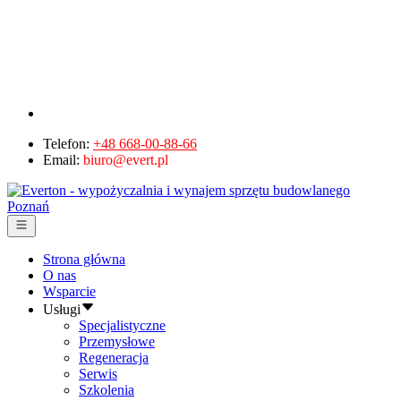
Telefon:
+48 668-00-88-66
Email:
biuro@evert.pl
Strona główna
O nas
Wsparcie
Usługi
Specjalistyczne
Przemysłowe
Regeneracja
Serwis
Szkolenia