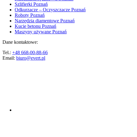
Szlifierki Poznań
Odkurzacze – Oczyszczacze Poznań
Roboty Poznań
Narzędzia diamentowe Poznań
Kucie betonu Poznań
Maszyny używane Poznań
Dane kontaktowe:
Tel.:
+48 668-00-88-66
Email:
biuro@evert.pl