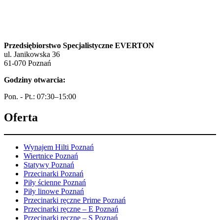
Przedsiębiorstwo Specjalistyczne EVERTON
ul. Janikowska 36
61-070 Poznań
Godziny otwarcia:
Pon. - Pt.: 07:30–15:00
Oferta
Wynajem Hilti Poznań
Wiertnice Poznań
Statywy Poznań
Przecinarki Poznań
Piły ścienne Poznań
Piły linowe Poznań
Przecinarki ręczne Prime Poznań
Przecinarki ręczne – E Poznań
Przecinarki ręczne – S Poznań