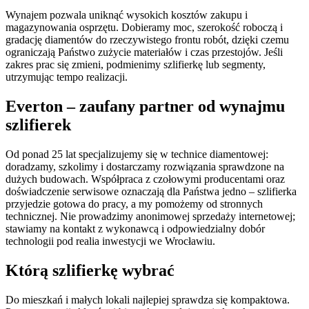
Wynajem pozwala uniknąć wysokich kosztów zakupu i
magazynowania osprzętu. Dobieramy moc, szerokość roboczą i
gradację diamentów do rzeczywistego frontu robót, dzięki czemu
ograniczają Państwo zużycie materiałów i czas przestojów. Jeśli
zakres prac się zmieni, podmienimy szlifierkę lub segmenty,
utrzymując tempo realizacji.
Everton – zaufany partner od wynajmu
szlifierek
Od ponad 25 lat specjalizujemy się w technice diamentowej:
doradzamy, szkolimy i dostarczamy rozwiązania sprawdzone na
dużych budowach. Współpraca z czołowymi producentami oraz
doświadczenie serwisowe oznaczają dla Państwa jedno – szlifierka
przyjedzie gotowa do pracy, a my pomożemy od stronnych
technicznej. Nie prowadzimy anonimowej sprzedaży internetowej;
stawiamy na kontakt z wykonawcą i odpowiedzialny dobór
technologii pod realia inwestycji we Wrocławiu.
Którą szlifierkę wybrać
Do mieszkań i małych lokali najlepiej sprawdza się kompaktowa.