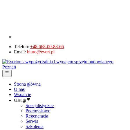
Telefon:
+48 668-00-88-66
Email:
biuro@evert.pl
Strona główna
O nas
Wsparcie
Usługi
Specjalistyczne
Przemysłowe
Regeneracja
Serwis
Szkolenia