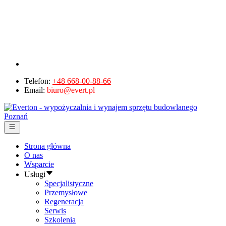
Telefon:
+48 668-00-88-66
Email:
biuro@evert.pl
Strona główna
O nas
Wsparcie
Usługi
Specjalistyczne
Przemysłowe
Regeneracja
Serwis
Szkolenia