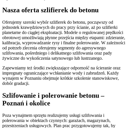
Nasza oferta szlifierek do betonu
Oferujemy szeroki wybór szlifierek do betonu, począwszy od
jednostek krawędziowych do pracy przy ścianie, aż po szlifierki
planetarne do ciągłej eksploatacji. Modele o regulowanej prędkości
obrotowej umożliwiają płynne przejścia między etapami: zdzieranie,
kalibracja, wyprowadzanie rysy i finalne polerowanie. W zależności
od potrzeb zlecenia oferujemy segmenty do agresywnego
szlifowania, pośredniego i delikatnego szlifowania oraz pady
żywiczne do wykończenia satynowego lub lustrzanego.
Zapewniamy też środki zwiększające odporność na ścieranie oraz
impregnaty ograniczające wchłanianie wody i zabrudzeń. Każdy
wynajem w Poznaniu obejmuje krótkie szkolenie stanowiskowe,
dobór gradacji.
Szlifowanie i polerowanie betonu –
Poznań i okolice
Poza wynajmem sprzętu realizujemy usługi szlifowania i
polerowania w obiektach czynnych: garażach, magazynach,
przestrzeniach usługowych. Plan prac przygotowujemy tak, by