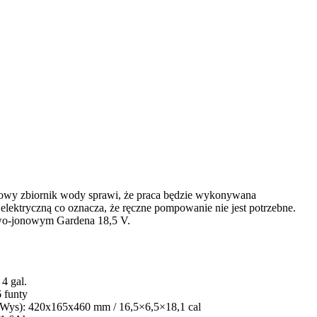
rowy zbiornik wody sprawi, że praca będzie wykonywana
lektryczną co oznacza, że ręczne pompowanie nie jest potrzebne.
owo-jonowym Gardena 18,5 V.
 4 gal.
6 funty
 Wys): 420x165x460 mm / 16,5×6,5×18,1 cal