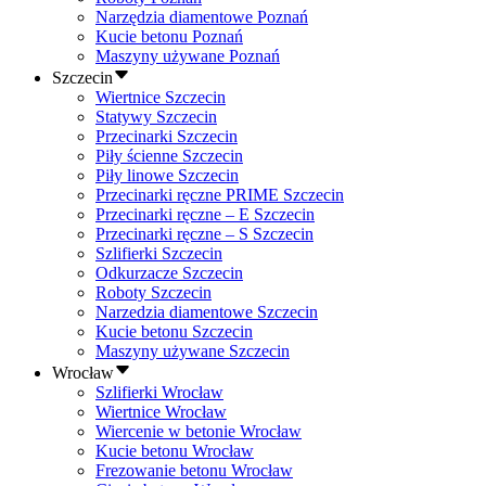
Narzędzia diamentowe Poznań
Kucie betonu Poznań
Maszyny używane Poznań
Szczecin
Wiertnice Szczecin
Statywy Szczecin
Przecinarki Szczecin
Piły ścienne Szczecin
Piły linowe Szczecin
Przecinarki ręczne PRIME Szczecin
Przecinarki ręczne – E Szczecin
Przecinarki ręczne – S Szczecin
Szlifierki Szczecin
Odkurzacze Szczecin
Roboty Szczecin
Narzedzia diamentowe Szczecin
Kucie betonu Szczecin
Maszyny używane Szczecin
Wrocław
Szlifierki Wrocław
Wiertnice Wrocław
Wiercenie w betonie Wrocław
Kucie betonu Wrocław
Frezowanie betonu Wrocław