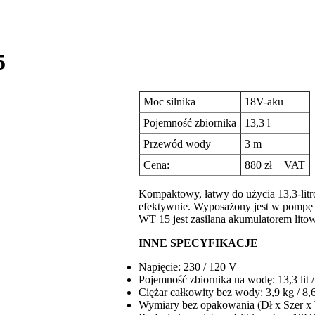
5
Moc silnika
18V-aku
Pojemność zbiornika
13,3 l
Przewód wody
3 m
Cena:
880 zł + VAT
Kompaktowy, łatwy do użycia 13,3-lit
efektywnie. Wyposażony jest w pompę e
WT 15 jest zasilana akumulatorem lit
INNE SPECYFIKACJE
Napięcie: 230 / 120 V
Pojemność zbiornika na wodę: 13,3 lit /
Ciężar całkowity bez wody: 3,9 kg / 8,
Wymiary bez opakowania (Dł x Szer x