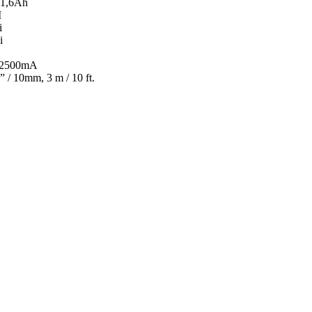
/1,6Ah
I
i
i
n 2500mA
 / 10mm, 3 m / 10 ft.