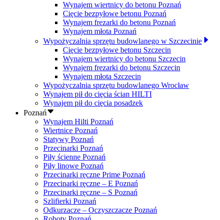
Wynajem wiertnicy do betonu Poznań
Cięcie bezpyłowe betonu Poznań
Wynajem frezarki do betonu Poznań
Wynajem młota Poznań
Wypożyczalnia sprzętu budowlanego w Szczecinie
Cięcie bezpyłowe betonu Szczecin
Wynajem wiertnicy do betonu Szczecin
Wynajem frezarki do betonu Szczecin
Wynajem młota Szczecin
Wypożyczalnia sprzętu budowlanego Wrocław
Wynajem pił do cięcia ścian HILTI
Wynajem pił do cięcia posadzek
Poznań
Wynajem Hilti Poznań
Wiertnice Poznań
Statywy Poznań
Przecinarki Poznań
Piły ścienne Poznań
Piły linowe Poznań
Przecinarki ręczne Prime Poznań
Przecinarki ręczne – E Poznań
Przecinarki ręczne – S Poznań
Szlifierki Poznań
Odkurzacze – Oczyszczacze Poznań
Roboty Poznań