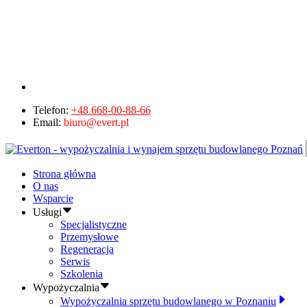
Telefon:
+48 668-00-88-66
Email:
biuro@evert.pl
Strona główna
O nas
Wsparcie
Usługi
Specjalistyczne
Przemysłowe
Regeneracja
Serwis
Szkolenia
Wypożyczalnia
Wypożyczalnia sprzętu budowlanego w Poznaniu