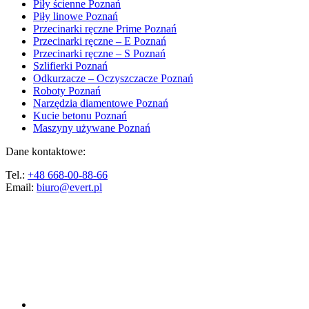
Piły ścienne Poznań
Piły linowe Poznań
Przecinarki ręczne Prime Poznań
Przecinarki ręczne – E Poznań
Przecinarki ręczne – S Poznań
Szlifierki Poznań
Odkurzacze – Oczyszczacze Poznań
Roboty Poznań
Narzędzia diamentowe Poznań
Kucie betonu Poznań
Maszyny używane Poznań
Dane kontaktowe:
Tel.:
+48 668-00-88-66
Email:
biuro@evert.pl