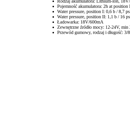
Rodzaj akumulatora: Lithium-Ion, 18V
Pojemność akumulatora: 2h at position 
Water pressure, position I: 0,6 b / 8,7 ps
Water pressure, position II: 1,1 b / 16 ps
Ładowarka: 18V/600mA
Zewnętrzne źródło mocy: 12-24V, mi
Przewód gumowy, rodzaj i długość: 3/8”